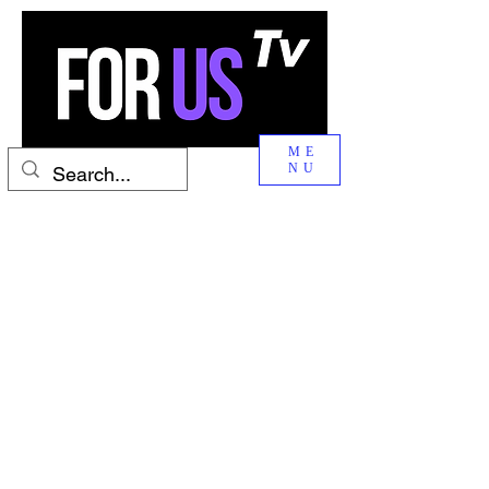
ME
NU